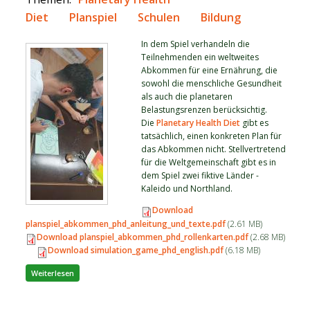
Diet
Planspiel
Schulen
Bildung
In dem Spiel verhandeln die
Teilnehmenden ein weltweites
Abkommen für eine Ernährung, die
sowohl die menschliche Gesundheit
als auch die planetaren
Belastungsrenzen berücksichtig.
Die
Planetary Health Diet
gibt es
tatsächlich, einen konkreten Plan für
das Abkommen nicht. Stellvertretend
für die Weltgemeinschaft gibt es in
dem Spiel zwei fiktive Länder -
Kaleido und Northland.
Download
planspiel_abkommen_phd_anleitung_und_texte.pdf
(2.61 MB)
Download planspiel_abkommen_phd_rollenkarten.pdf
(2.68 MB)
Download simulation_game_phd_english.pdf
(6.18 MB)
über Planetary Health Diet für alle!
Weiterlesen