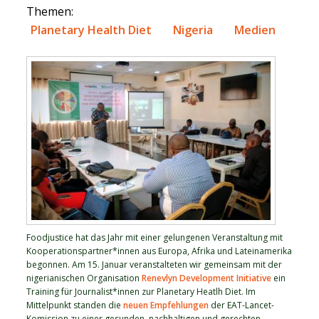
Themen:
Planetary Health Diet
Nigeria
Medien
Foodjustice hat das Jahr mit einer gelungenen Veranstaltung mit
Kooperationspartner*innen aus Europa, Afrika und Lateinamerika
begonnen. Am 15. Januar veranstalteten wir gemeinsam mit der
nigerianischen Organisation
Renevlyn Development Initiative
ein
Training für Journalist*innen zur Planetary Heatlh Diet. Im
Mittelpunkt standen die
neuen Empfehlungen
der EAT-Lancet-
Komission zu einer gesunden, nachhaltigen und gerechten