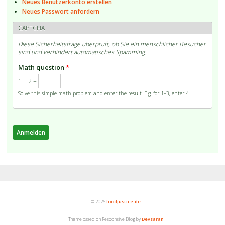
Neues Benutzerkonto erstellen
Neues Passwort anfordern
CAPTCHA
Diese Sicherheitsfrage überprüft, ob Sie ein menschlicher Besucher
sind und verhindert automatisches Spamming.
Math question
*
1 + 2 =
Solve this simple math problem and enter the result. E.g. for 1+3, enter 4.
© 2026
foodjustice.de
Theme based on Responsive Blog by
Devsaran