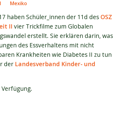
l
Mexiko
017 haben Schüler_innen der 11d des
OSZ
it II
vier Trickfilme zum Globalen
swandel erstellt. Sie erklären darin, was
ngen des Essverhaltens mit nicht
aren Krankheiten wie Diabetes II zu tun
ar der
Landesverband Kinder- und
r Verfügung.
r Freihandel