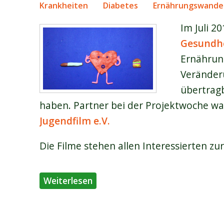
Krankheiten
Diabetes
Ernährungswande
Im Juli 2
Gesundhe
Ernährung
Veränderu
übertragb
haben. Partner bei der Projektwoche w
Jugendfilm e.V.
Die Filme stehen allen Interessierten zu
über Tom, Inge, das Herz und de
Weiterlesen